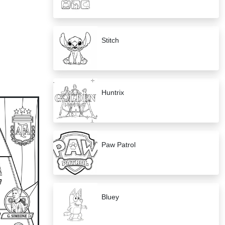
Stitch
Huntrix
Paw Patrol
Bluey