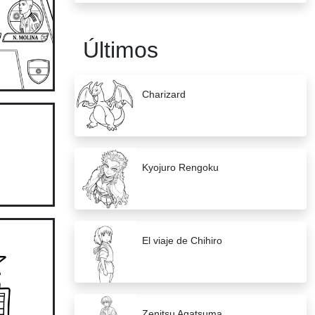
Últimos
Charizard
Kyojuro Rengoku
El viaje de Chihiro
Zenitsu Agatsuma