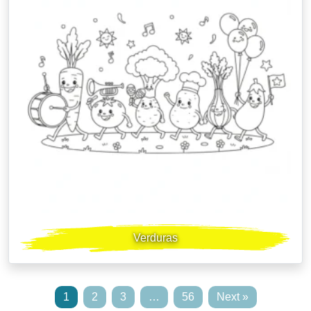
Verduras
1
2
3
…
56
Next »