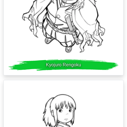
Kyojuro Rengoku