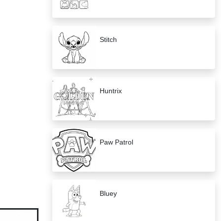
Stitch
Huntrix
Paw Patrol
Bluey