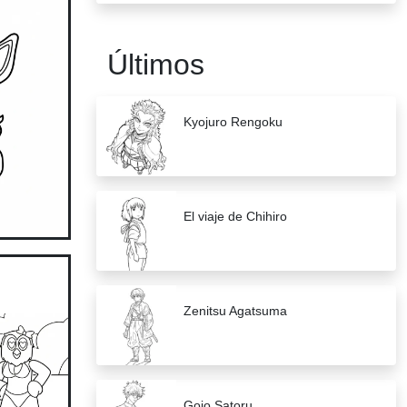
Últimos
Kyojuro Rengoku
El viaje de Chihiro
Zenitsu Agatsuma
Gojo Satoru