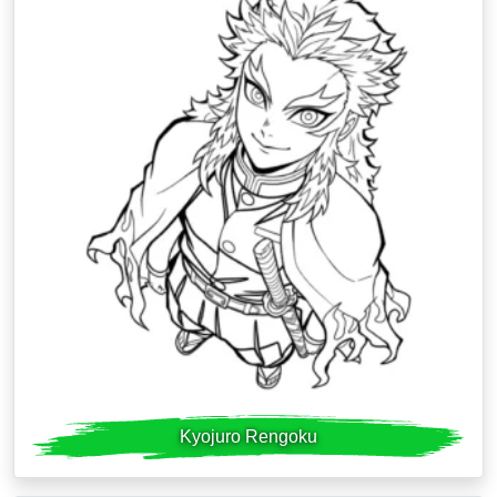
Kyojuro Rengoku