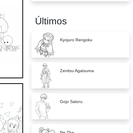
Últimos
Kyojuro Rengoku
Zenitsu Agatsuma
Gojo Satoru
Ne Zha