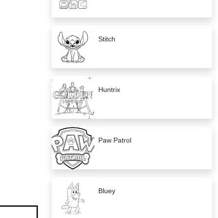
Stitch
Huntrix
Paw Patrol
Bluey