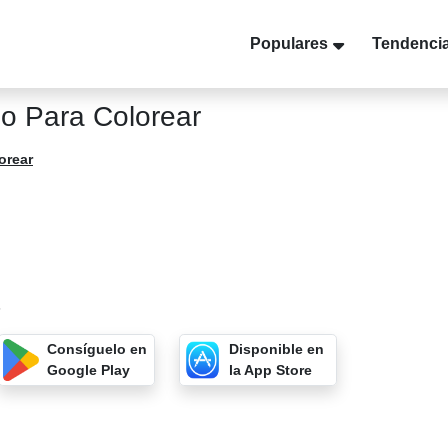
Populares
Tendenci
do Para Colorear
orear
6
Consíguelo en
Disponible en
Google Play
la App Store