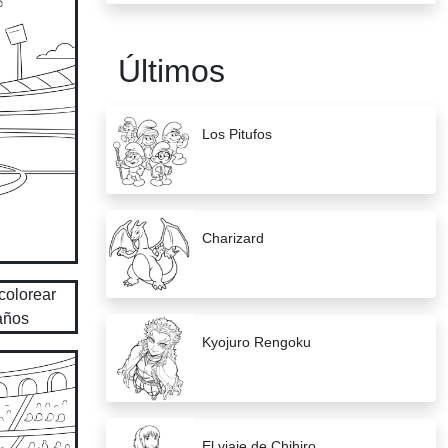
Últimos
Los Pitufos
Charizard
Kyojuro Rengoku
El viaje de Chihiro