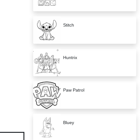
Stitch
Huntrix
Paw Patrol
Bluey