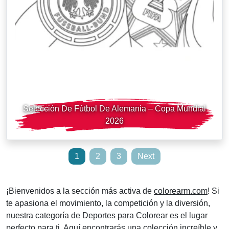
Selección De Fútbol De Alemania – Copa Mundial
2026
Posts
1
2
3
Next
pagination
¡Bienvenidos a la sección más activa de
colorearm.com
! Si
te apasiona el movimiento, la competición y la diversión,
nuestra categoría de Deportes para Colorear es el lugar
perfecto para ti. Aquí encontrarás una colección increíble y