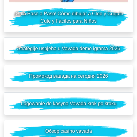
¡Guía Paso a Paso! Cómo dibujar a Cleo y Cuquín
Cute y Fáciles para Niños
Strategije uspjeha u Vavada demo igrama 2026
Промокод вавада на сегодня 2026
Logowanie do kasyna Vavada krok po kroku
Обзор casino vavada