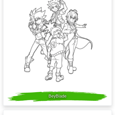
BeyBlade