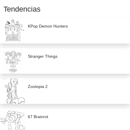
Tendencias
KPop Demon Hunters
Stranger Things
Zootopia 2
67 Brainrot