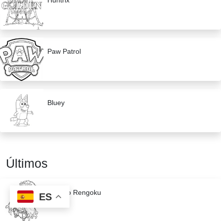
Huntrix
Paw Patrol
Bluey
Últimos
Kyojuro Rengoku
ES