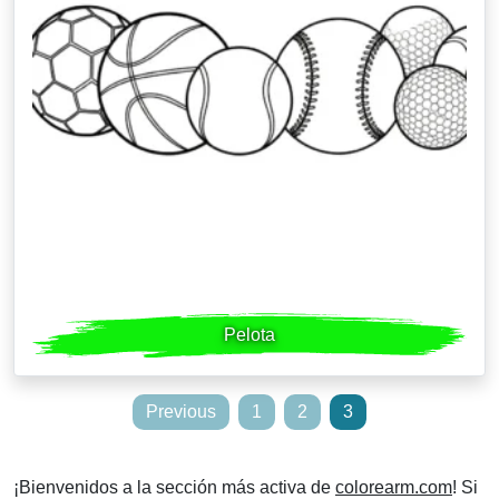
Pelota
Posts
Previous
1
2
3
pagination
¡Bienvenidos a la sección más activa de
colorearm.com
! Si