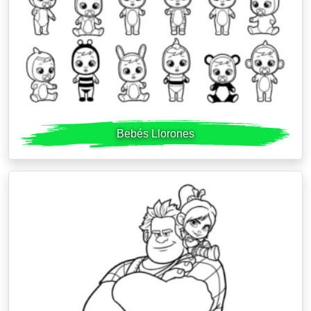
Bebés Llorones