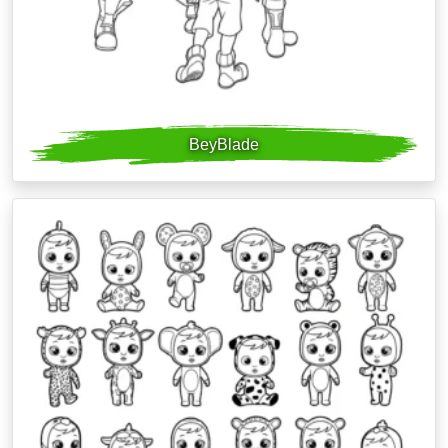
BeyBlade