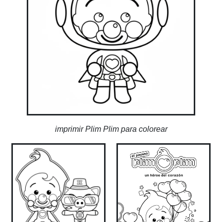
imprimir Plim Plim para colorear