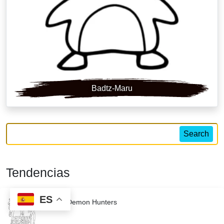
Badtz-Maru
Search
Tendencias
ES
KPop Demon Hunters