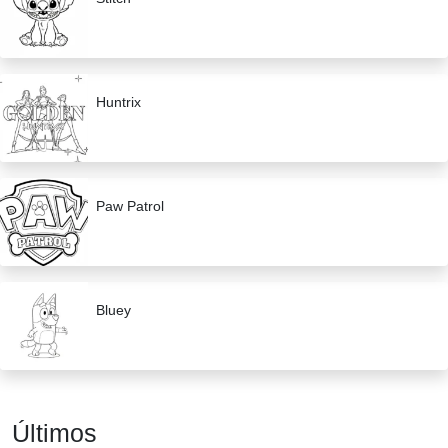
Huntrix
Paw Patrol
Bluey
Últimos