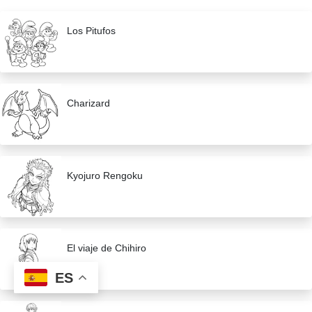
Los Pitufos
Charizard
Kyojuro Rengoku
El viaje de Chihiro
ES