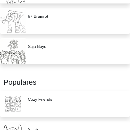
67 Brainrot
Saja Boys
Populares
Cozy Friends
Stitch