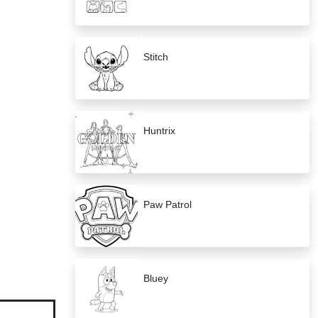
Stitch
Huntrix
Paw Patrol
Bluey