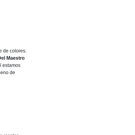
e de colores.
Del Maestro
uí estamos
leno de