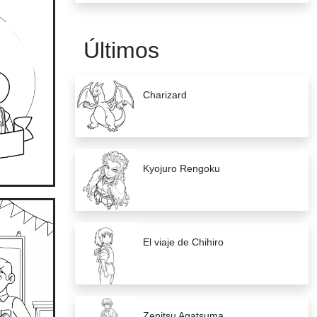
Últimos
Charizard
Kyojuro Rengoku
El viaje de Chihiro
Zenitsu Agatsuma