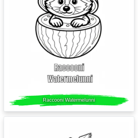
Raccooni Watermelunni