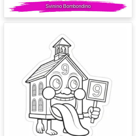
Svinino Bombondino