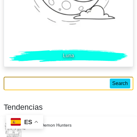
Luna
Search
Tendencias
ES
KPop Demon Hunters