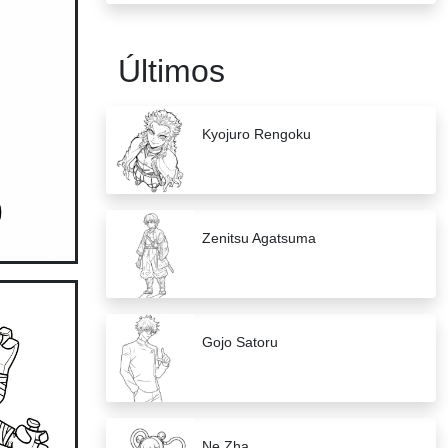
Últimos
Kyojuro Rengoku
Zenitsu Agatsuma
Gojo Satoru
Ne Zha