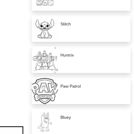
Stitch
Huntrix
Paw Patrol
Bluey