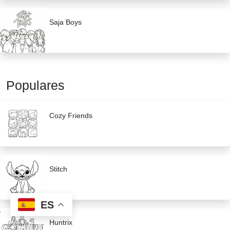
Saja Boys
Populares
Cozy Friends
Stitch
ES
Huntrix