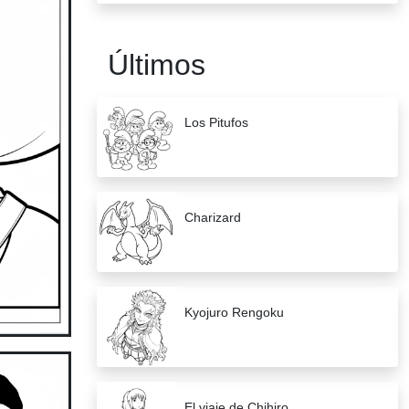
Últimos
Los Pitufos
Charizard
Kyojuro Rengoku
El viaje de Chihiro