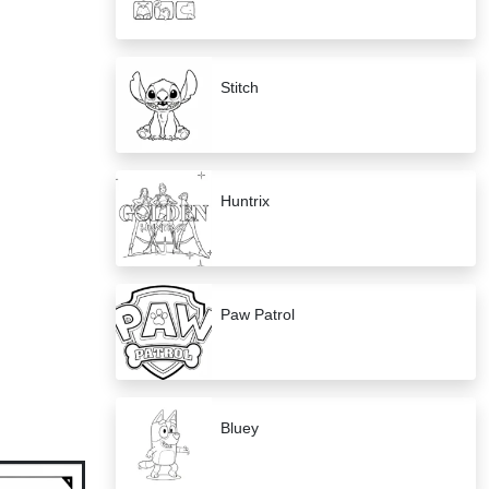
Stitch
Huntrix
Paw Patrol
Bluey