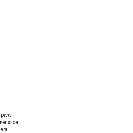
a para
omento de
para