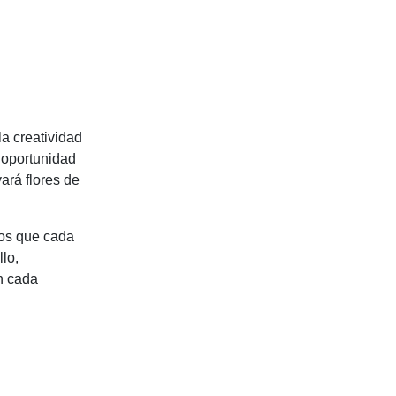
la creatividad
a oportunidad
vará flores de
mos que cada
lo,
on cada