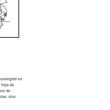
sumergirte en
a hoja de
nos de
ntas, sino