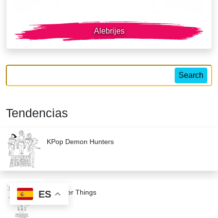
Alebrijes
Search
Tendencias
KPop Demon Hunters
Stranger Things
ES