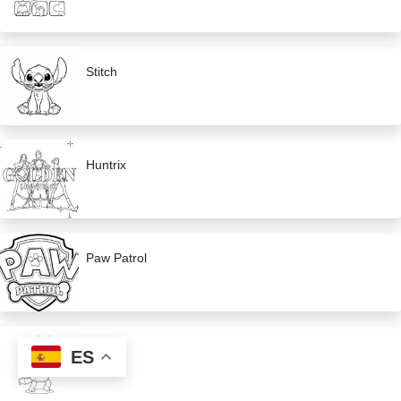
Stitch
Huntrix
Paw Patrol
Bluey
ES