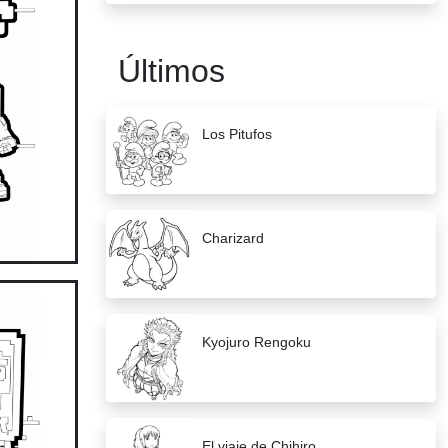
Últimos
Los Pitufos
Charizard
Kyojuro Rengoku
El viaje de Chihiro