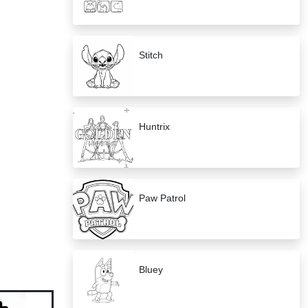
Stitch
Huntrix
Paw Patrol
Bluey