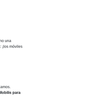
ino una
 ¡los móviles
blamos.
Mobilis para