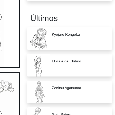
Últimos
Kyojuro Rengoku
El viaje de Chihiro
Zenitsu Agatsuma
Gojo Satoru