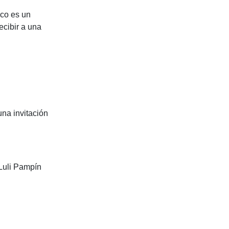
nco es un
ecibir a una
una invitación
Luli Pampín