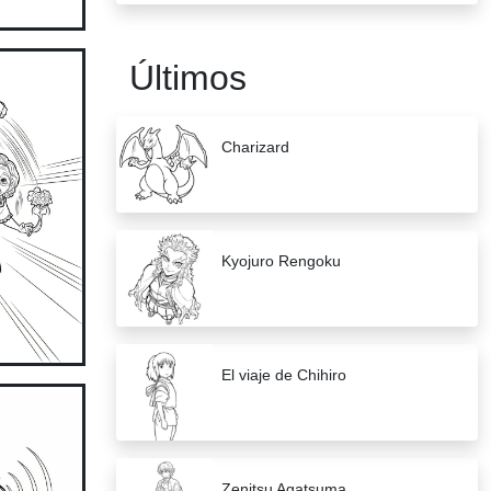
Últimos
Charizard
Kyojuro Rengoku
El viaje de Chihiro
Zenitsu Agatsuma