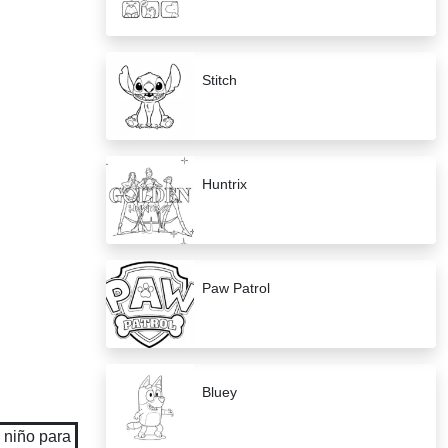
Stitch
Huntrix
Paw Patrol
Bluey