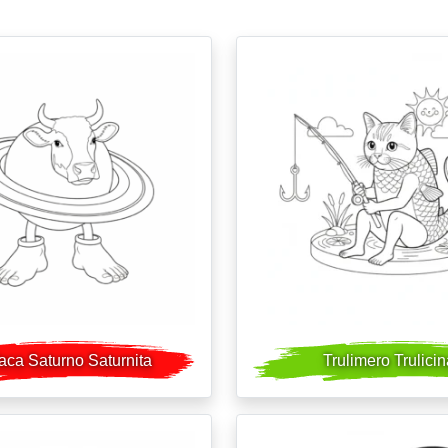
aca Saturno Saturnita
Trulimero Trulici