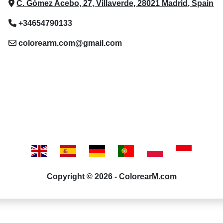
C. Gómez Acebo, 27, Villaverde, 28021 Madrid, Spain
+34654790133
colorearm.com@gmail.com
Copyright © 2026 -
ColorearM.com