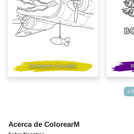
Bombardiro Crocodilo
B
« 
Acerca de ColorearM