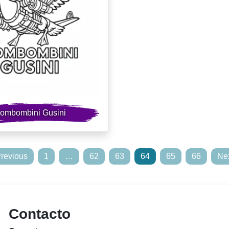
ombombini Gusini
Previous
1
…
62
63
64
65
66
Nex
Contacto