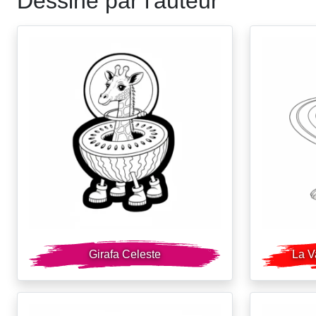
Dessiné par l'auteur
Girafa Celeste
La V