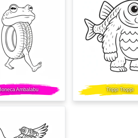
Boneca Ambalabu
Trippi Troppi