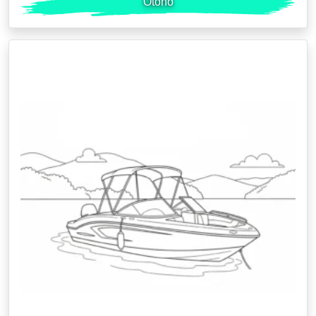
Otoño