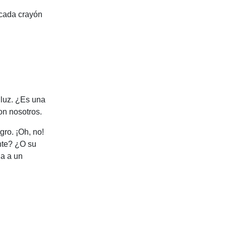
 cada crayón
 luz. ¿Es una
con nosotros.
ro. ¡Oh, no!
ante? ¿O su
da a un