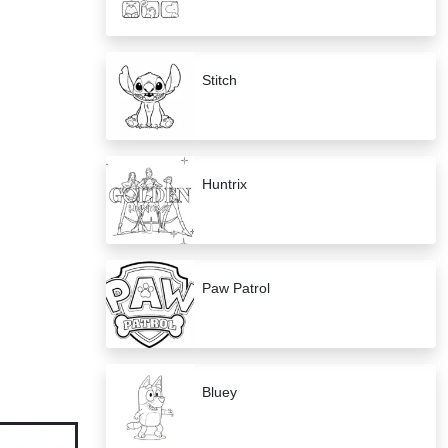
Stitch
Huntrix
Paw Patrol
Bluey