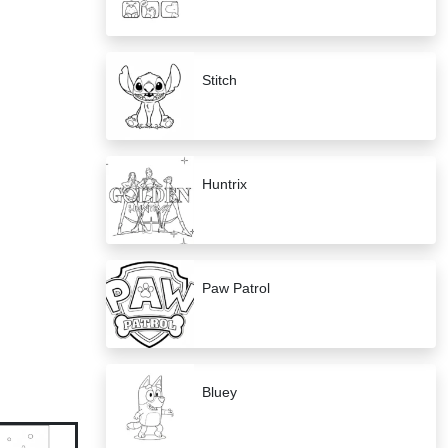
Stitch
Huntrix
Paw Patrol
Bluey