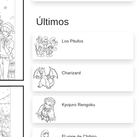
Últimos
Los Pitufos
Charizard
Kyojuro Rengoku
El viaje de Chihiro