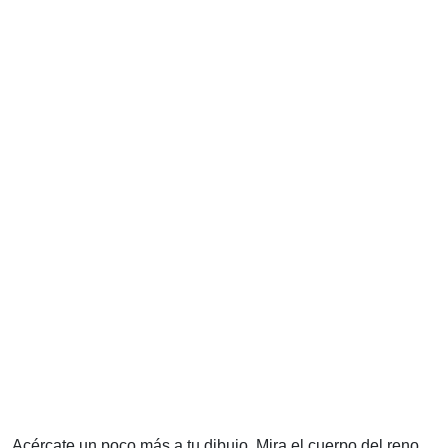
Acércate un poco más a tu dibujo. Mira el cuerpo del reno.