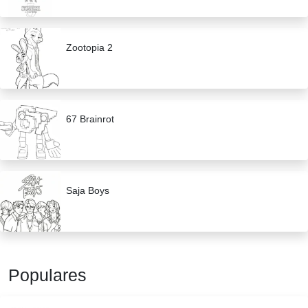
Zootopia 2
67 Brainrot
Saja Boys
Populares