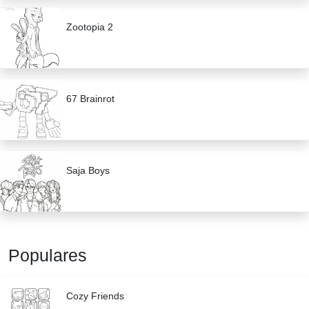
Zootopia 2
67 Brainrot
Saja Boys
Populares
Cozy Friends