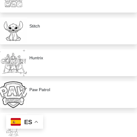
Stitch
Huntrix
Paw Patrol
ES
Bluey