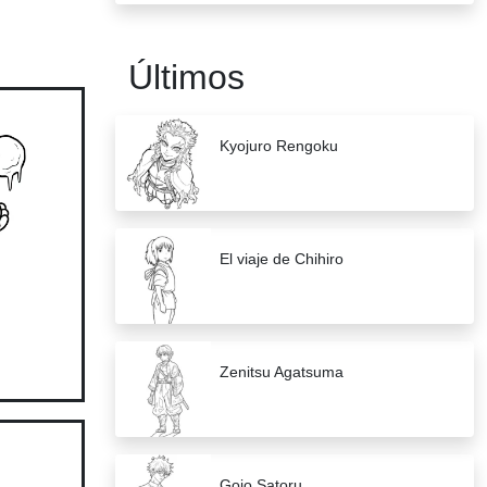
Últimos
Kyojuro Rengoku
El viaje de Chihiro
Zenitsu Agatsuma
Gojo Satoru