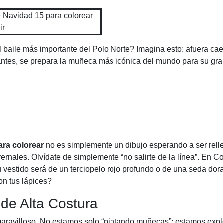
baile más importante del Polo Norte? Imagina esto: afuera ca
llantes, se prepara la muñeca más icónica del mundo para su gr
ara colorear
no es simplemente un dibujo esperando a ser rell
ernales. Olvídate de simplemente “no salirte de la línea”. En 
vestido será de un terciopelo rojo profundo o de una seda dora
on tus lápices?
de Alta Costura
aravilloso. No estamos solo “pintando muñecas”; estamos expl