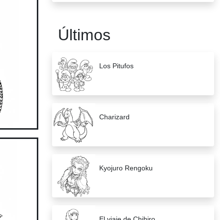
Últimos
Los Pitufos
Charizard
Kyojuro Rengoku
El viaje de Chihiro