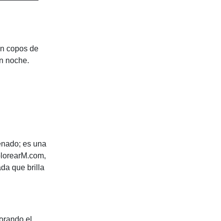
en copos de
an noche.
enado; es una
ColorearM.com,
da que brilla
orando el