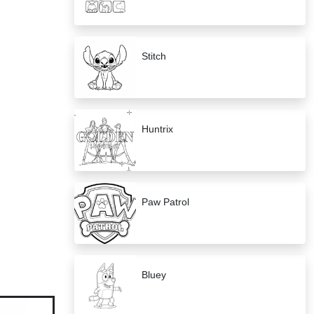
Stitch
Huntrix
Paw Patrol
Bluey