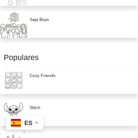
Saja Boys
Populares
Cozy Friends
Stitch
ES