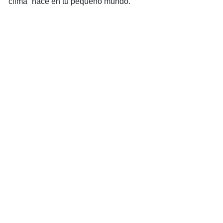
“clima” hace en tu pequeño mundo.