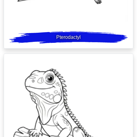
Pterodactyl