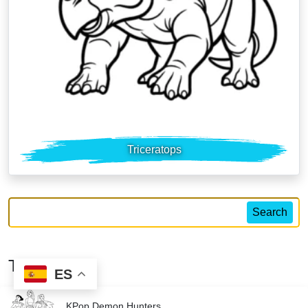
Triceratops
Search
Tendencias
ES
KPop Demon Hunters