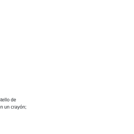
tello de
on un crayón;