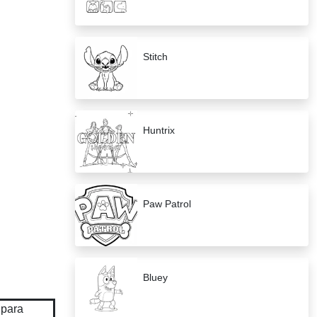
Stitch
Huntrix
Paw Patrol
Bluey