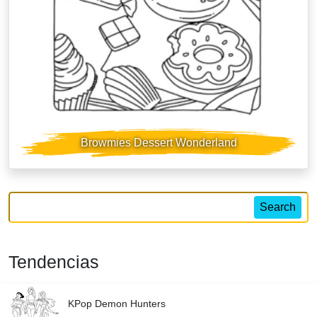
Browmies Dessert Wonderland
Search
Tendencias
KPop Demon Hunters