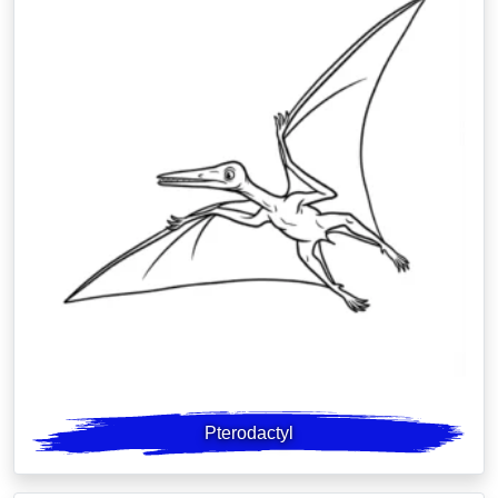
Pterodactyl