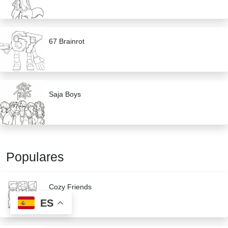
67 Brainrot
Saja Boys
Populares
Cozy Friends
ES