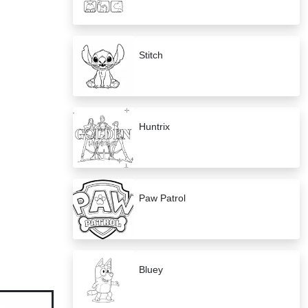
Stitch
Huntrix
Paw Patrol
Bluey