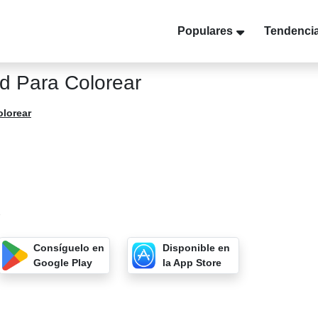
Populares
Tendenci
ad Para Colorear
olorear
7
Consíguelo en
Disponible en
Google Play
la App Store