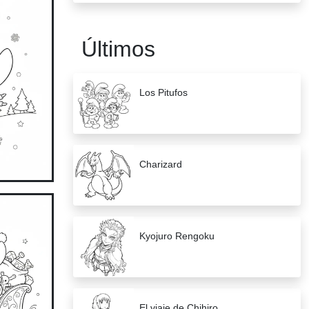
Últimos
Los Pitufos
Charizard
Kyojuro Rengoku
El viaje de Chihiro