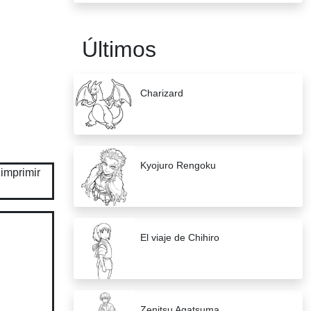
Últimos
Charizard
Kyojuro Rengoku
El viaje de Chihiro
Zenitsu Agatsuma