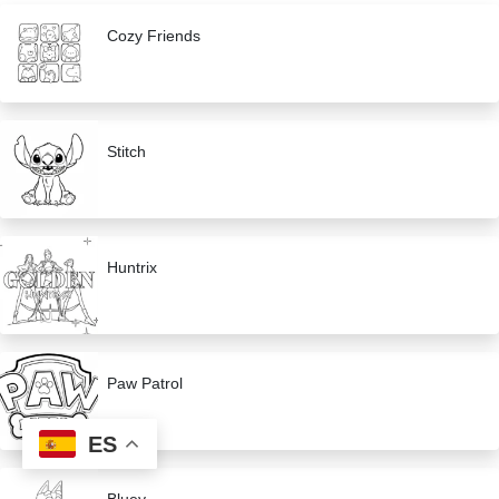
Cozy Friends
Stitch
Huntrix
Paw Patrol
ES
Bluey