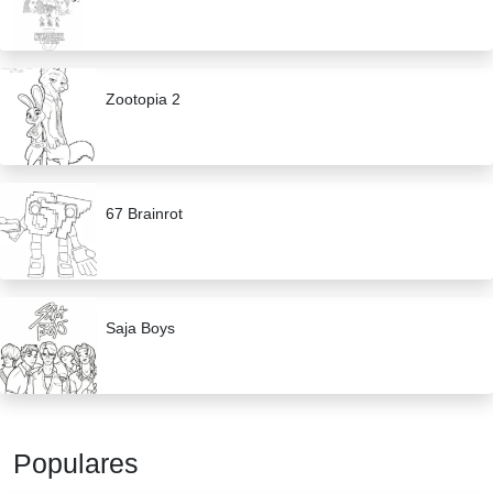
Zootopia 2
67 Brainrot
Saja Boys
Populares