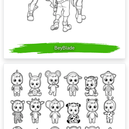
BeyBlade