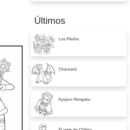
Últimos
Los Pitufos
Charizard
Kyojuro Rengoku
El viaje de Chihiro