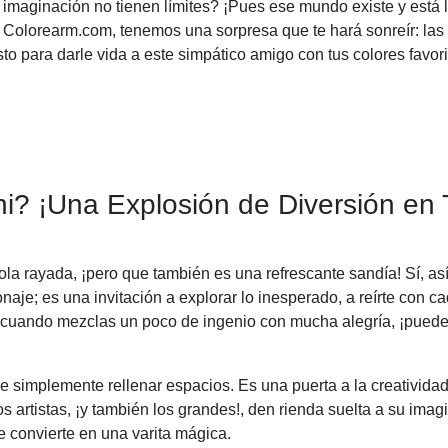
maginación no tienen límites? ¡Pues ese mundo existe y está l
olorearm.com, tenemos una sorpresa que te hará sonreír: las 
o para darle vida a este simpático amigo con tus colores favor
? ¡Una Explosión de Diversión en 
la rayada, ¡pero que también es una refrescante sandía! Sí, as
je; es una invitación a explorar lo inesperado, a reírte con ca
ue cuando mezclas un poco de ingenio con mucha alegría, ¡puede
implemente rellenar espacios. Es una puerta a la creatividad
 artistas, ¡y también los grandes!, den rienda suelta a su imag
 convierte en una varita mágica.