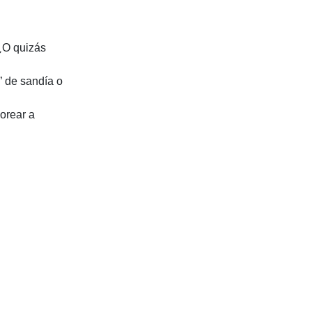
¿O quizás
” de sandía o
orear a