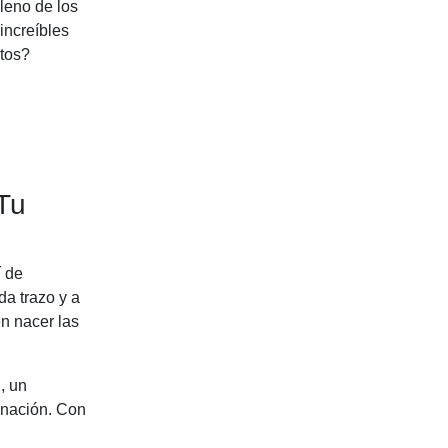
leno de los
increíbles
itos?
Tu
í de
da trazo y a
n nacer las
, un
inación. Con