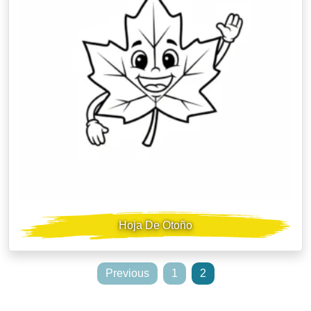
Hoja De Otoño
Posts
Previous
1
2
pagination