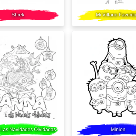
Shrek
Mi Villano Favorit
Las Navidades Olvidadas
Minion