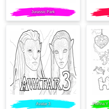
Jurassic Park
Avatar 3
Hanna Y 