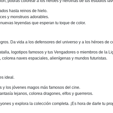
ón, podrás colorear a los héroes y heroínas de tus estudios favo
dos hasta reinos de hielo.
oces y monstruos adorables.
 nuevas leyendas que esperan tu toque de color.
negros. Da vida a los defensores del universo y a los héroes de 
alla, logotipos famosos y tus Vengadores o miembros de la Liga 
, colorea naves espaciales, alienígenas y mundos futuristas.
s ideal.
s y los jóvenes magos más famosos del cine.
antasía lejanos, colorea dragones, elfos y guerreros.
es y explora la colección completa. ¡Es hora de darle tu propio 