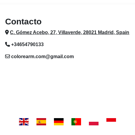
Contacto
C. Gómez Acebo, 27, Villaverde, 28021 Madrid, Spain
+34654790133
colorearm.com@gmail.com