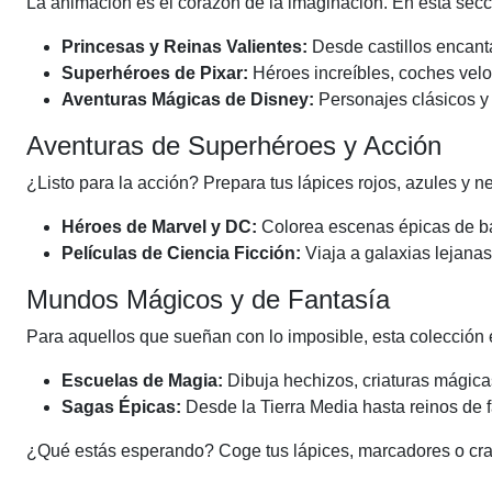
La animación es el corazón de la imaginación. En esta secci
Princesas y Reinas Valientes:
Desde castillos encanta
Superhéroes de Pixar:
Héroes increíbles, coches vel
Aventuras Mágicas de Disney:
Personajes clásicos y
Aventuras de Superhéroes y Acción
¿Listo para la acción? Prepara tus lápices rojos, azules y 
Héroes de Marvel y DC:
Colorea escenas épicas de bat
Películas de Ciencia Ficción:
Viaja a galaxias lejanas
Mundos Mágicos y de Fantasía
Para aquellos que sueñan con lo imposible, esta colección e
Escuelas de Magia:
Dibuja hechizos, criaturas mágica
Sagas Épicas:
Desde la Tierra Media hasta reinos de f
¿Qué estás esperando? Coge tus lápices, marcadores o crayon