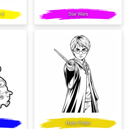
o 4
Star Wars
Harry Potter