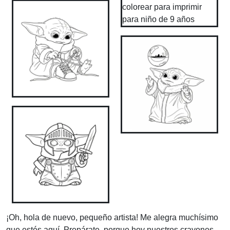
¡Oh, hola de nuevo, pequeño artista! Me alegra muchísimo
que estés aquí. Prepárate, porque hoy nuestros crayones