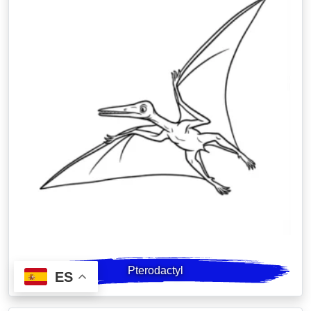
Pterodactyl
ES