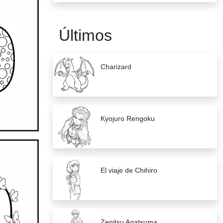
Últimos
Charizard
Kyojuro Rengoku
El viaje de Chihiro
Zenitsu Agatsuma