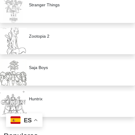
Stranger Things
Zootopia 2
Saja Boys
Huntrix
ES